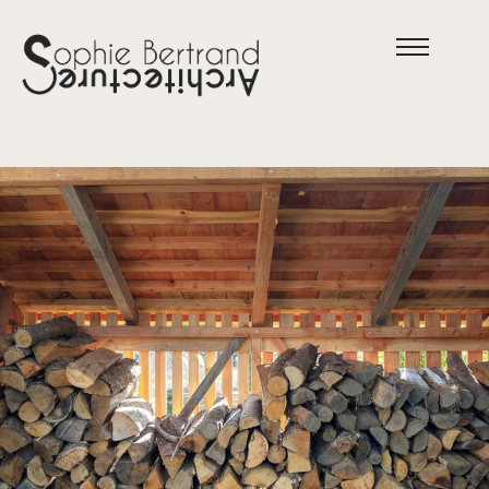
GRI
Abri bois
Eymoutiers – 87