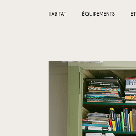
HABITAT
ÉQUIPEMENTS
É
ARC
Atelier d’Architecture
Eymoutiers – 87